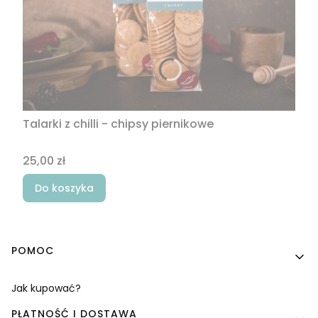
Talarki z chilli - chipsy piernikowe
Cena
25,00 zł
Do koszyka
Linki w stopce
POMOC
Jak kupować?
PŁATNOŚĆ I DOSTAWA