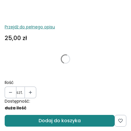
Przejdź do pełnego opisu
Cena
25,00 zł
Wybierz wariant produktu:
Poszczególne warianty mogą różnić się ceną
Ilość
szt.
Dostępność:
duża ilość
Dodaj do koszyka