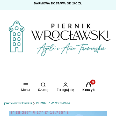
DARMOWA DOSTAWA OD 200 ZŁ
Otwórz wyszukiwarkę
Produkty w koszy
Menu
Szukaj
Zaloguj się
Koszyk
piernikwroclawski
PIERNIKI Z WROCŁAWIA