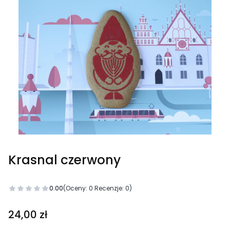
Krasnal czerwony
0.00
(Oceny: 0 Recenzje: 0)
Cena
24,00 zł