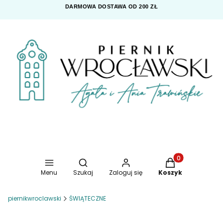
DARMOWA DOSTAWA OD 200 ZŁ
Otwórz wyszukiwarkę
Produkty w koszy
Menu
Szukaj
Zaloguj się
Koszyk
piernikwroclawski
ŚWIĄTECZNE